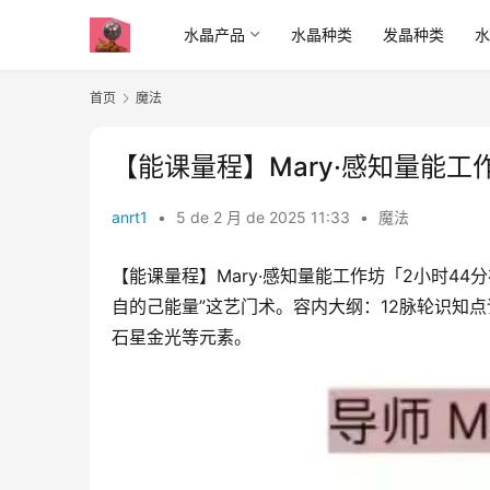
水晶产品
水晶种类
发晶种类
首页
魔法
【能课量‬程】Mary·感知量能‬工
anrt1
•
5 de 2 月 de 2025 11:33
•
魔法
【能课量‬程】Mary·感知量能‬工作坊「2小时4
自的己‬能量”这艺门‬术。容内‬大纲：12脉轮识
石星金‬光等元素。