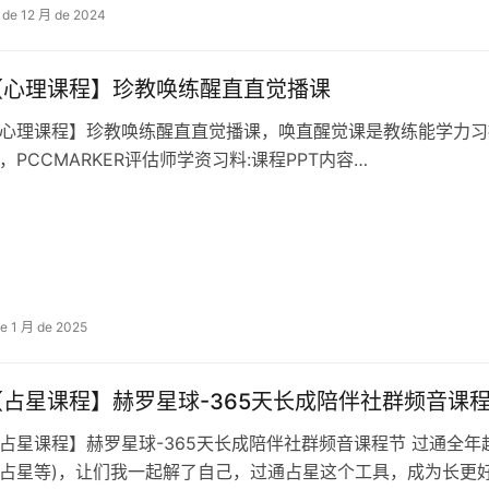
 de 12 月 de 2024
【心理课程】珍教唤练‬醒直直觉‬播课
心理课程】珍教唤练‬醒直直觉‬播课，唤直醒‬觉课是教练能学力‬习
，PCCMARKER评估师学资习‬料:课程PPT内容…
de 1 月 de 2025
【占星课程】赫罗星球-365天长成陪伴社群频音课
占星课程】赫罗星球-365天长成陪伴社群频音课程节 过通全年
占星等)，让们我一起解了自己，过通占星这个工具，成为长更