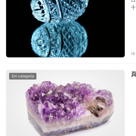
十
16
Sin categoría