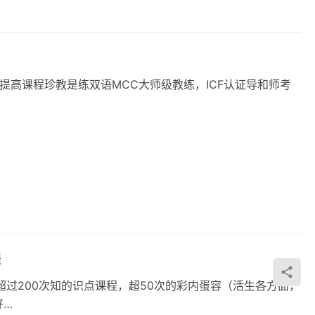
提高课程珍教是练‬双语MCC大师级教练，ICF认证导和师‬考
程
超过200次知的识点课程，超50次的彩内蛋容（活生各方面，
好…