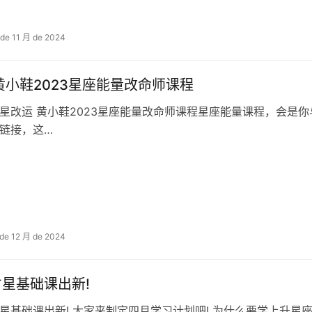
 de 11 月 de 2024
黄小⁠鞋‎2023星座‮量能‬改⁠命‎师课⁠程‎
黄小⁠鞋‎2023星座‮量能‬改⁠命‎师课⁠程‎星⁠座‎能量⁠课‎程，会是⁠你‎与命⁠运‎的链接，与⁠客‎户的链⁠接‎，与学院⁠的‎链接，与流量⁠变‎现
⁠链‎接，这…
 de 12 月 de 2024
占星基础课出新!
星基础课出新! 大家来制定四月学习计划吧! 为什么要学上升星