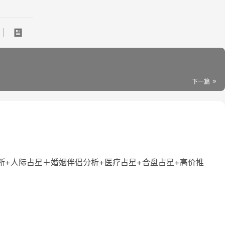
下一篇
断+人际占星＋婚姻伴侣分析+医疗占星+合盘占星+高价推