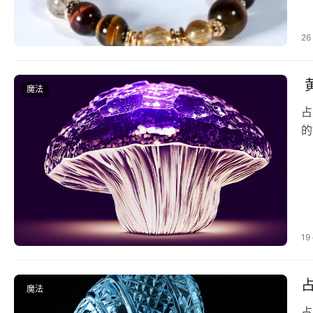
26
魔法
占⁠星‎改运 
的
19
魔法
占