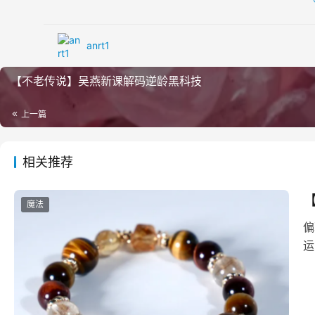
anrt1
【不老传说】吴燕新课解码逆龄黑科技
上一篇
相关推荐
魔法
偏
运