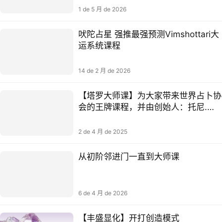
1 de 5 月 de 2026
吠陀占星 强推最强预测Vimshottari大
运系统课程
14 de 2 月 de 2026
【塔罗大师课】为大家带来世界占卜协
会的王牌课程，并由创始人：托尼.萨
沃里亲自教学——塔罗解读者金/银/铜
级认证课程
2 de 4 月 de 2025
从初阶邻进门一直到大师课
6 de 4 月 de 2026
【丰盛显化】开打‬创造模式