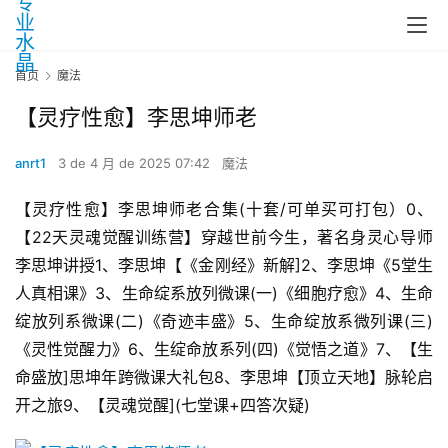
首页
魔法
【灵疗性‬愈】李思坤师老‬
anrt1
3 de 4 月 de 2025 07:42
魔法
【灵疗性‬愈】李思坤师老‬合集(十套/可单买可打包）​​​0、
【22天灵魂觉醒训练营】穿越世前‬今生，著名身灵心‬导师
李思坤讲授1、李思坤【《金刚经》新解]2、李思坤《5堂生
人‬真相课》3、生命绽系放‬列微课(一)《细胞疗愈》4、生命
绽放列系‬微课(二)《奇迹丰盛》5、生命绽放系微列‬课(三)
《灵性觉醒力》6、生绽命‬放系列(四)《觉悟之道》7、【生
命盛放]思坤年跨‬微课大礼包8、李思坤【顶立天‬地】脉轮启
开‬之旅9、【灵魂觉醒](七堂课+四答次‬疑)