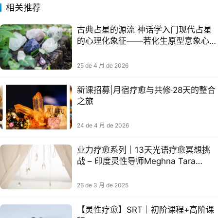
相关推荐
古典占星的源流 神话学入门现代占星
的心理化象征——若化生原型意象心理
学03（二
25 de 4 月 de 2026
新课招募|月宿疗愈与共修·28天的整合
之旅
24 de 4 月 de 2026
业力疗愈系列｜13天光语疗愈冥想挑
战 – 印度灵性导师Meghna Tara
Sachdeva​
26 de 3 月 de 2025
【灵性疗愈】SRT｜初阶课程+高阶课