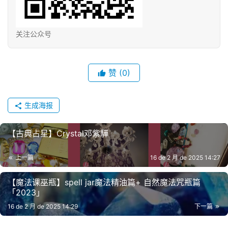
关注公众号
赞
(0)
生成海报
【古典占星】Crystal邓紫驊
上一篇
16 de 2 月 de 2025 14:27
【魔‮课法‬巫瓶】spell jar魔法精油篇+ 自然魔‮咒法‬瓶篇
「2023」
16 de 2 月 de 2025 14:29
下一篇