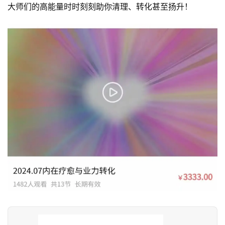
大‮们师‬的高‮量能‬时时‮刻刻‬助你清理、转‮甚化‬至扬升！