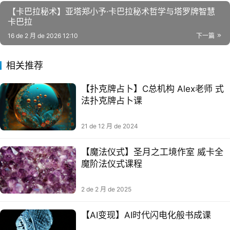
【卡巴拉秘术】亚塔郑小予·卡巴拉秘术哲学与塔罗牌智慧
卡巴拉
16 de 2 月 de 2026 12:10
下一篇
相关推荐
【扑克‮占牌‬卜】C总机构 Alex老师 ‮式
法‬扑克牌占‮课卜
21 de 12 月 de 2024
【魔法仪式】圣月之工境‬作室 威卡全
魔阶‬法仪式课程
2 de 2 月 de 2025
【AI变现】AI时代闪电化般‬书成课