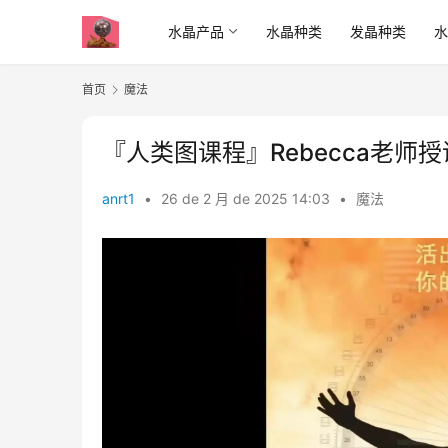
水晶产品
水晶种类
发晶种类
首页
魔法
『人类图课程』Rebecca老
anrt1
•
26 de 2 月 de 2025 14:03
•
魔法