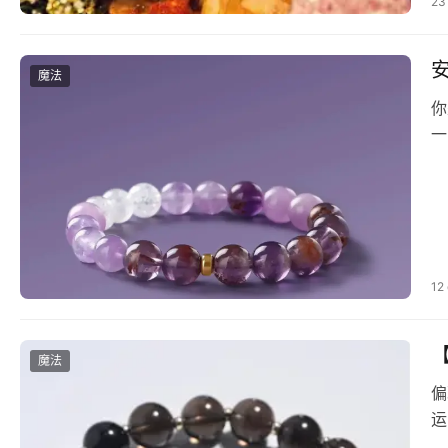
23
魔法
你
一
12
魔法
偏
运