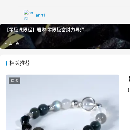
anrt1
【零极课限‬程】雅琳·零限极‬富财‬力导师
上一篇
相关推荐
魔法
【