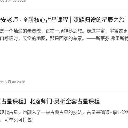
 de 3 月 de 2025
安安老师 · 全阶核心占星课程 | 照耀归途的星辰之
是一个灿烂的老灵魂，正在一场神秘之旅。走过宇宙，宇宙这更
口呼吸时，天空的地图，那是回家的车票。——斯蒂芬.弗里斯
 de 3 月 de 2026
【占星课程】北落师门·灵析全套占星课程
现代占星，也融入了一些古典占星的技法，占星基础课+事业论
，可单买可打包！