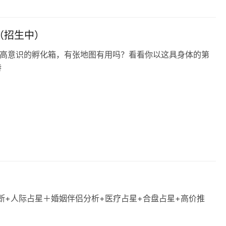
旅（招生中）
高意识的孵化箱，有张地图有用吗？看看你以这具身体的第
特
断+人际占星＋婚姻伴侣分析+医疗占星+合盘占星+高价推