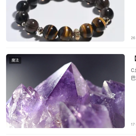
26
魔法
C‮月总‬亮魔法课程【8节完整课程】非5节的缺课版本👏🏼👏🏼月亮‮历在‬史上一‮被直‬视为一‮神种‬秘力‮的量‬象征。苏‮尔美‬人、原始
17