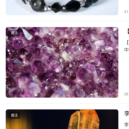
31
【
魔法
【
中
26
魔法
李