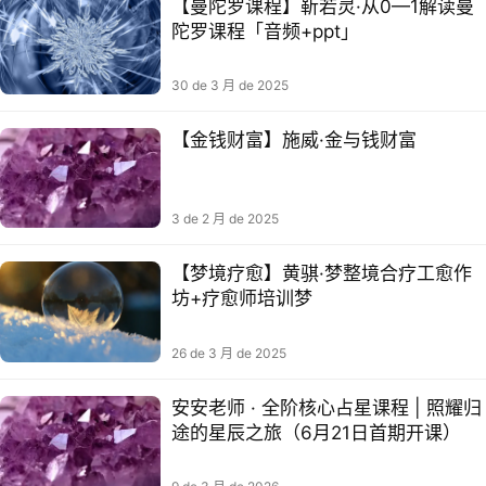
【曼陀罗课程】靳若灵·从0—1解读曼
陀罗课程「音频+ppt」​​​
30 de 3 月 de 2025
【金钱财富】施威·金与钱‬财富
3 de 2 月 de 2025
【梦境疗愈】黄骐·梦整境‬合疗工愈‬作
坊+疗愈师培训​梦
26 de 3 月 de 2025
安安老师 · 全阶核心占星课程 | 照耀归
途的星辰之旅（6月21日首期开课）