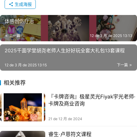
生成海报
体感创伤疗治‬
上一篇
12 de 3 月 de 2025 13:13
2025千面学堂胡尧老师人生好好玩全套大礼包13套课程
12 de 3 月 de 2025 13:15
下一篇
相关推荐
『卡‮咨牌‬询』极星灵光Fiyak宇光老师·
卡牌及‮业商‬咨询
21 de 12 月 de 2024
睿生·卢恩符文课程