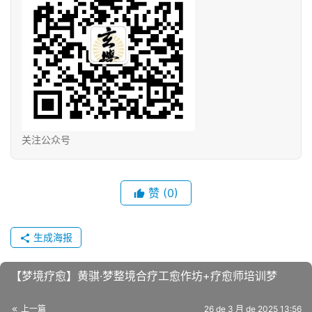
关注公众号
赞
(0)
生成海报
【梦境疗愈】黄骐·梦整境‬合疗工愈‬作坊+疗愈师培训​梦
上一篇
26 de 3 月 de 2025 13:56