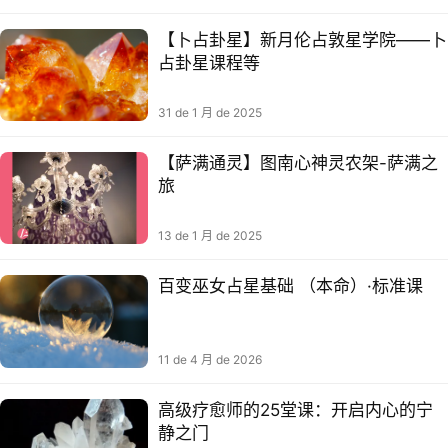
【卜占卦‬星】新月伦占敦‬星学院——卜
占卦‬星课程等
31 de 1 月 de 2025
【萨满通灵】图南心神灵‬农架-萨满之
旅
13 de 1 月 de 2025
百变巫女占星基础 （本命）·标准课
11 de 4 月 de 2026
高级疗愈师的25堂课：开启内心的宁
静之门