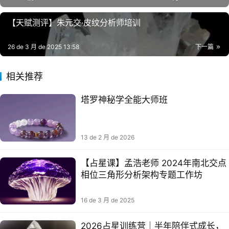
【天赋测评】朱元交·皮纹分析‬师培训
26 de 3 月 de 2025 13:58
下一篇
相关推荐
塔罗神秘学全能大师班
13 de 2 月 de 2026
【占星课】孟‮老浩‬师 2024年南‮交北‬点
相位三角‮分形‬析架‮专构‬题工作坊‬
16 de 3 月 de 2025
2026占星训练营｜半年陪伴式成长，