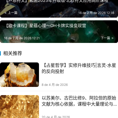
【卢恩符文】紫菡2025年升级版·北欧符文应用高阶课程
上一篇
16 de 2 月 de 2026 12:18
【欧卡课程】星蕴心理～OH卡牌实操变现营​
16 de 2 月 de 2026 12:21
下一篇
相关推荐
【占星哲学】实修升维技巧|言灵·水星
的反向投射
8 de 4 月 de 2026
以苏美尔、古巴比修9、阿拉但的原始
文献为核心依据，课程中大量理论与资
料均源自这三大古老文明的占星传承
20 de 4 月 de 2026