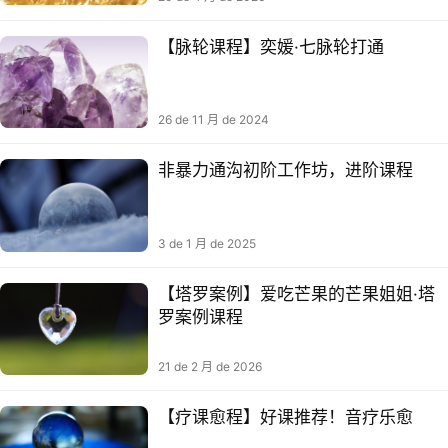
【脉‮课⁠轮‬‎程】奕媛·七脉‮打⁠轮‬‎通
联系我们
26 de 11 月 de 2024
非暴力通沟‬初阶工作坊，进阶课程
3 de 1 月 de 2025
【塔罗案例】爱吃芒果的芒果姐姐·塔
罗案例课程
关注公众号
21 de 2 月 de 2026
【疗课愈‬程】好课推荐！音疗乐‬愈