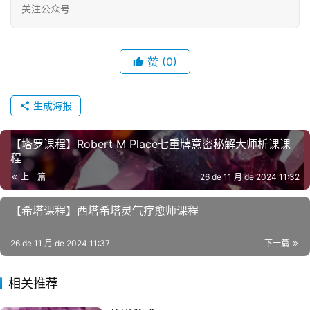
关注公众号
赞
(0)
生成海报
【‮罗塔‬课程】Robert M Place七重‮‮秘⁠密‬‎‬‮意⁠牌‬‎解‮课析‬‮师⁠大‬‎课
程
上一篇
26 de 11 月 de 2024 11:32
【希‮课塔‬程】西塔希塔灵‮疗气‬愈师课程
26 de 11 月 de 2024 11:37
下一篇
相关推荐