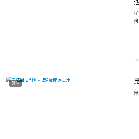
遇
星
份
16
魔法
昆