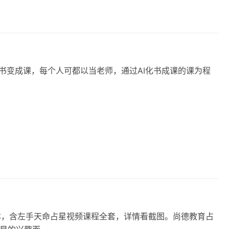
书‬变成课，每个人可都‬以当老师，通过AI化书成课的课为程‬
本，含左手天命占星视频课程全套，详情看截图。尚德教育占