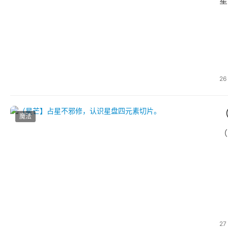
星
26
魔法
（
27