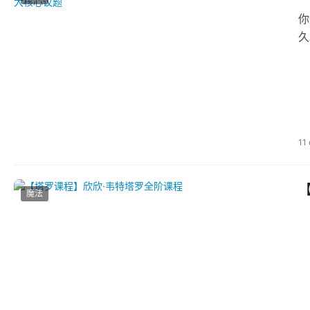
你
久
11
魔法