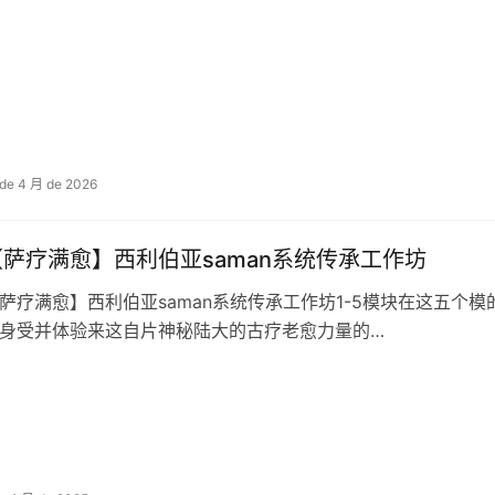
 de 4 月 de 2026
萨疗满‬愈】西利伯‬亚saman系统传承工作坊
萨疗满‬愈】西利伯‬亚saman系统传承工作坊1-5模块在这五个
身‬受并体验来这自‬片神秘陆大‬的古疗老‬愈力量的…