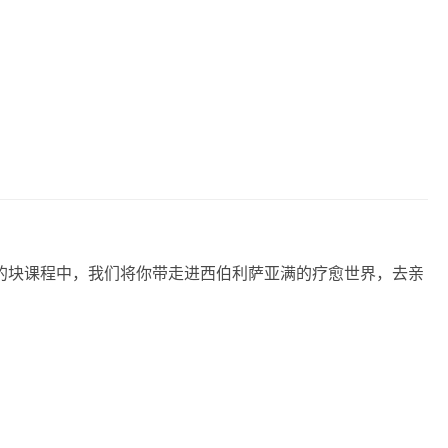
模的块‬课程中，我们将你带‬走进西伯利萨亚‬满的疗愈世界，去亲