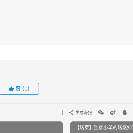
赞
(0)
生成海报
【塔罗】独家小羊的塔塔知