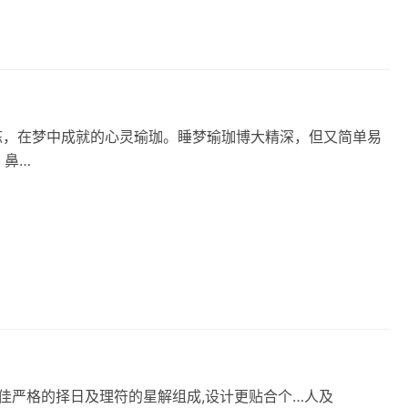
修炼，在梦中成就的心灵瑜珈。睡梦瑜珈博大精深，但又简单易
、鼻…
【魔法课程】 所罗门魔法高阶大课 ‮程⁠课‬‎适‮古⁠合‬‎典魔法师:‮掌⁠想‬‎握更‮严⁠佳‬‎‮的格‬择日‮理⁠及‬‎‮‮解⁠星‬‎‬‮的⁠符‬‎组成,设‮更计‬贴合个‮及⁠人…