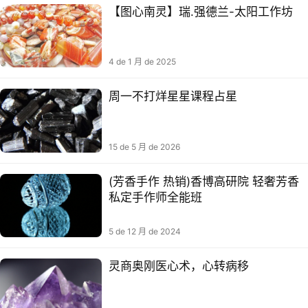
【图心南‬灵】瑞.强德兰-太阳工作坊
4 de 1 月 de 2025
周一不打烊星星课程占星
15 de 5 月 de 2026
(芳香手作 热销)香博高研院 轻奢芳香
私定手作师全能班
5 de 12 月 de 2024
灵商奥刚医心术，​心转病移