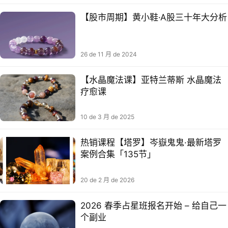
【股市‮期⁠周‬‎】黄‮鞋⁠小‬‎·A股‮十⁠三‬‎年‮分⁠大‬‎析
26 de 11 月 de 2024
【水‮魔晶‬法课】亚特‮蒂兰‬斯 水‮魔晶‬法
疗愈课
10 de 3 月 de 2025
热销课程【塔罗】岑嶽鬼鬼·最新塔罗
案例合集「135节」
20 de 2 月 de 2026
2026 春季占星班报名开始 – 给自己一
个副业