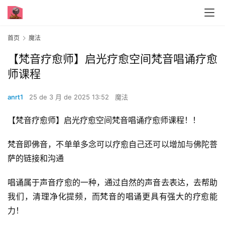
首页
魔法
【梵音疗愈师】启光疗愈空间梵音唱诵疗愈
师课程
anrt1
25 de 3 月 de 2025 13:52
魔法
【梵音疗愈师】启光疗愈空间梵音唱诵疗愈师课程！！
梵音即佛音，不单单多念可以疗愈自己还可以增加与佛陀菩
萨的链接和沟通
唱诵属于声音疗愈的一种，通过自然的声音去表达，去帮助
我们，清理净化提频，而梵音的唱诵更具有强大的疗愈能
力！