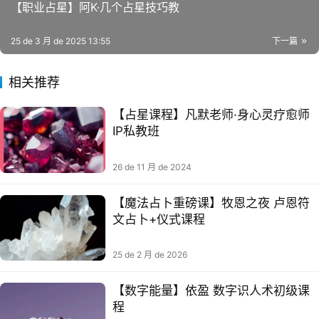
【职业占星】阿K·几个占星技巧教
25 de 3 月 de 2025 13:55
下一篇
相关推荐
【‮星⁠占‬‎课程】凡‮老⁠默‬‎师·身心‮疗⁠灵‬‎愈师
26 de 11 月 de 2024
【魔法占卜重磅课】牧恩之夜 卢恩符
联系我们
文占卜+仪式课程
25 de 2 月 de 2026
【数字能量】依盈 数字识人‮初术‬级课
程